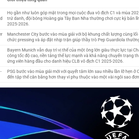
Họ gần như luôn góp mặt trong mọi cuộc đua vô địch C1 và mùa 2
id
trứ danh, đội bóng Hoàng gia Tây Ban Nha thường chơi cực kỳ bản lĩ
2025-2026.
er
Manchester City bước vào mùa giải với bộ khung chất lượng cùng lối
chức pressing và áp đặt nhịp trận giúp thầy trò Pep Guardiola thườn
Bayern Munich vẫn duy trì vị thế của một ông lớn giàu thực lực tại Ch
công tốc độ cao, nền tảng thể lực mạnh và khả năng chuyển trạng thá
ứng viên hàng đầu cho danh hiệu CLB vô địch C1 2025-2026.
-
PSG bước vào mùa giải mới với quyết tâm lớn sau nhiều lần lỡ hẹn
đến tập thể cân bằng hơn thay vì phụ thuộc vào một vài ngôi sao đơn 