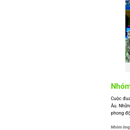
Nhóm 
Cuộc đua
Âu. Nhữn
phong độ
Nhóm ông