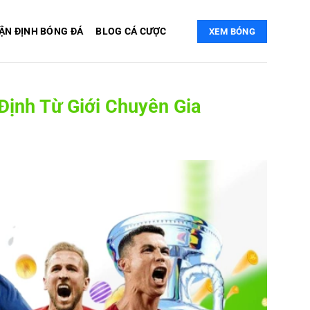
ẬN ĐỊNH BÓNG ĐÁ
BLOG CÁ CƯỢC
XEM BÓNG
Định Từ Giới Chuyên Gia