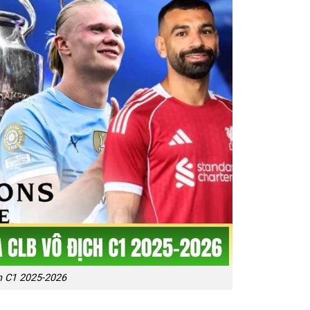
h C1 2025-2026