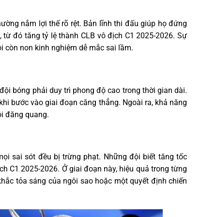
hường nắm lợi thế rõ rệt. Bản lĩnh thi đấu giúp họ đứng
, từ đó tăng tỷ lệ thành CLB vô địch C1 2025-2026. Sự
 đội còn non kinh nghiệm dễ mắc sai lầm.
ội bóng phải duy trì phong độ cao trong thời gian dài.
khi bước vào giai đoạn căng thẳng. Ngoài ra, khả năng
ội đăng quang.
i sai sót đều bị trừng phạt. Những đội biết tăng tốc
ch C1 2025-2026. Ở giai đoạn này, hiệu quả trong từng
khắc tỏa sáng của ngôi sao hoặc một quyết định chiến