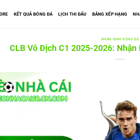
CORE
KẾT QUẢ BÓNG ĐÁ
LỊCH THI ĐẤU
BẢNG XẾP HẠNG
NH
NHẬN ĐỊNH BÓNG ĐÁ
CLB Vô Địch C1 2025-2026: Nhận 