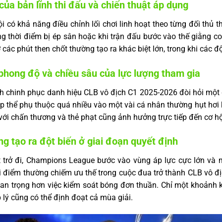
 của bản lĩnh thi đấu và chiến thuật áp dụng
 có khả năng điều chỉnh lối chơi linh hoạt theo từng đối thủ t
g thời điểm bị ép sân hoặc khi trận đấu bước vào thế giằng co
ở các phút then chốt thường tạo ra khác biệt lớn, trong khi các
phong độ và chiều sâu của lực lượng tham gia
h chinh phục danh hiệu CLB vô địch C1 2025-2026 đòi hỏi một đ
p thể phụ thuộc quá nhiều vào một vài cá nhân thường hụt hơi 
với chấn thương và thẻ phạt cũng ảnh hưởng trực tiếp đến cơ h
g tạo ra đột biến ở giai đoạn quyết định
t trở đi, Champions League bước vào vùng áp lực cực lớn và mọ
i điểm thường chiếm ưu thế trong cuộc đua trở thành CLB vô đị
uan trọng hơn việc kiểm soát bóng đơn thuần. Chỉ một khoảnh 
 lý cũng có thể định đoạt cả mùa giải.