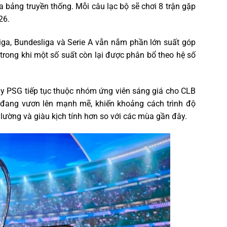
a bảng truyền thống. Mỗi câu lạc bộ sẽ chơi 8 trận gặp
26.
iga, Bundesliga và Serie A vẫn nắm phần lớn suất góp
trong khi một số suất còn lại được phân bổ theo hệ số
ay PSG tiếp tục thuộc nhóm ứng viên sáng giá cho CLB
g đang vươn lên mạnh mẽ, khiến khoảng cách trình độ
lường và giàu kịch tính hơn so với các mùa gần đây.