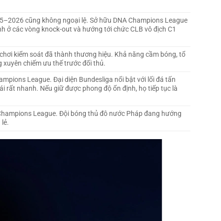
025–2026 cũng không ngoại lệ. Sở hữu DNA Champions League
nh ở các vòng knock-out và hướng tới chức CLB vô địch C1
 chơi kiểm soát đã thành thương hiệu. Khả năng cầm bóng, tổ
g xuyên chiếm ưu thế trước đối thủ.
ampions League. Đại diện Bundesliga nổi bật với lối đá tấn
i rất nhanh. Nếu giữ được phong độ ổn định, họ tiếp tục là
 ở Champions League. Đội bóng thủ đô nước Pháp đang hướng
lẻ.