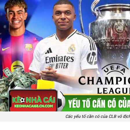
Các yếu tố cần có của CLB vô địc