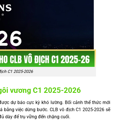
địch C1 2025-2026
ngôi vương C1 2025-2026
ợc dự báo cực kỳ khó lường. Bối cảnh thể thức mới
giá bằng việc dừng bước. CLB vô địch C1 2025-2026 sẽ
đủ dày để trụ vững đến chặng cuối.