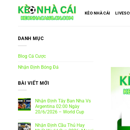
Chuyển
đến
KÈO NHÀ CÁI
LIVES
nội
dung
DANH MỤC
Blog Cá Cược
Nhận Định Bóng Đá
BÀI VIẾT MỚI
Nhận Định Tây Ban Nha Vs
Argentina 02:00 Ngày
20/6/2026 – World Cup
Nhận Định Cầu Thủ Hay