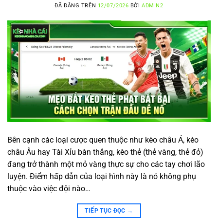
ĐÃ ĐĂNG TRÊN
12/07/2026
BỞI
ADMIN2
Bên cạnh các loại cược quen thuộc như kèo châu Á, kèo
châu Âu hay Tài Xỉu bàn thắng, kèo thẻ (thẻ vàng, thẻ đỏ)
đang trở thành một mỏ vàng thực sự cho các tay chơi lão
luyện. Điểm hấp dẫn của loại hình này là nó không phụ
thuộc vào việc đội nào…
TIẾP TỤC ĐỌC
→