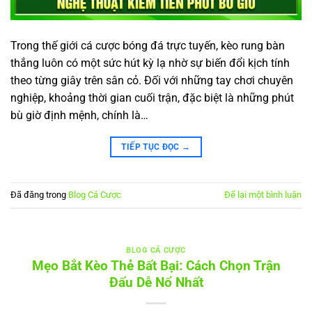
Trong thế giới cá cược bóng đá trực tuyến, kèo rung bàn
thắng luôn có một sức hút kỳ lạ nhờ sự biến đổi kịch tính
theo từng giây trên sân cỏ. Đối với những tay chơi chuyên
nghiệp, khoảng thời gian cuối trận, đặc biệt là những phút
bù giờ định mệnh, chính là…
TIẾP TỤC ĐỌC
→
Đã đăng trong
Blog Cá Cược
Để lại một bình luận
BLOG CÁ CƯỢC
Mẹo Bắt Kèo Thẻ Bất Bại: Cách Chọn Trận
Đấu Dễ Nổ Nhất