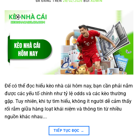
ĐÃ ĐĂNG TRÊN
28/02/2026
BỞI
ADMIN
Để có thể đọc hiểu kèo nhà cái hôm nay, bạn cần phải nắm
được các yếu tố chính như tỷ lệ odds và các kèo thường
gặp. Tuy nhiên, khi tự tìm hiểu, không ít người dễ cảm thấy
rối rắm giữa hàng loạt khái niệm và thông tin từ nhiều
nguồn khác nhau….
TIẾP TỤC ĐỌC
→