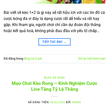
Bài viết về kèo 1×2 là gì này sẽ rất hữu ích với các tín đồ cá
cược bóng đá vì đây là dạng cược rất dễ hiểu và rất hay
gặp. Khi tham gia, người chơi chỉ cần dự đoán đội thắng
hoặc kết quả hoà, không phải đau đầu với yếu tố chấp…
TIẾP TỤC ĐỌC
→
Đã đăng trong
Blog Cá Cược
Để lại một bình luận
BLOG CÁ CƯỢC
Mẹo Chơi Kèo Rung – Kinh Nghiệm Cược
Live Tăng Tỷ Lệ Thắng
ĐÃ ĐĂNG TRÊN
28/02/2026
BỞI
ADMIN