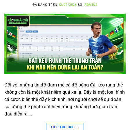
ĐÃ ĐĂNG TRÊN
12/07/2026
BỞI
ADMIN2
Đối với những tín đồ đam mê cá độ bóng đá, kèo rung thẻ
không còn là một khái niệm quá xa lạ. Đây là một loại hình
cá cược biến thể đầy kịch tính, nơi người chơi sẽ dự đoán
số lượng thẻ phạt xuất hiện trong khoảng thời gian trận
đấu diễn ra….
TIẾP TỤC ĐỌC
→