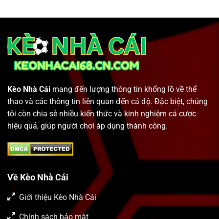
Kèo Nhà Cái
mang đến lượng thông tin khổng lồ về thể
thao và các thông tin liên quan đến cá độ. Đặc biệt, chúng
tôi còn chia sẻ nhiều kiến thức và kinh nghiệm cá cược
hiệu quả, giúp người chơi áp dụng thành công.
Về Kèo Nhà Cái
Giới thiệu Kèo Nhà Cái
Chính sách bảo mật