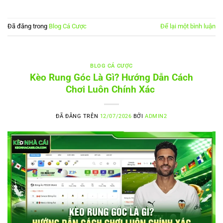
Đã đăng trong
Blog Cá Cược
Để lại một bình luận
BLOG CÁ CƯỢC
Kèo Rung Góc Là Gì? Hướng Dẫn Cách
Chơi Luôn Chính Xác
ĐÃ ĐĂNG TRÊN
12/07/2026
BỞI
ADMIN2