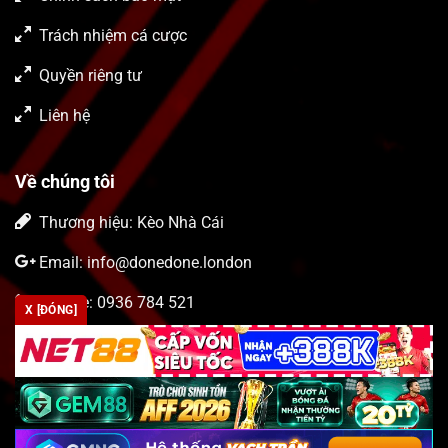
Trách nhiệm cá cược
Quyền riêng tư
Liên hệ
Về chúng tôi
Thương hiệu: Kèo Nhà Cái
Email:
info@donedone.london
Hotline: 0936 784 521
X [ĐÓNG]
Website: https://donedone.london/
Địa chỉ: 58 Tạ Mỹ Duật, An Lạc, Quận Bình Tân, Thành
phố Hồ Chí Minh, Việt Nam