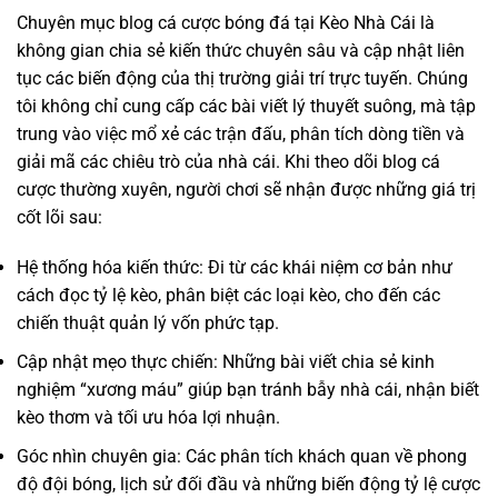
Chuyên mục blog cá cược bóng đá tại Kèo Nhà Cái là
không gian chia sẻ kiến thức chuyên sâu và cập nhật liên
tục các biến động của thị trường giải trí trực tuyến. Chúng
tôi không chỉ cung cấp các bài viết lý thuyết suông, mà tập
trung vào việc mổ xẻ các trận đấu, phân tích dòng tiền và
giải mã các chiêu trò của nhà cái. Khi theo dõi blog cá
cược thường xuyên, người chơi sẽ nhận được những giá trị
cốt lõi sau:
Hệ thống hóa kiến thức: Đi từ các khái niệm cơ bản như
cách đọc tỷ lệ kèo, phân biệt các loại kèo, cho đến các
chiến thuật quản lý vốn phức tạp.
Cập nhật mẹo thực chiến: Những bài viết chia sẻ kinh
nghiệm “xương máu” giúp bạn tránh bẫy nhà cái, nhận biết
kèo thơm và tối ưu hóa lợi nhuận.
Góc nhìn chuyên gia: Các phân tích khách quan về phong
độ đội bóng, lịch sử đối đầu và những biến động tỷ lệ cược