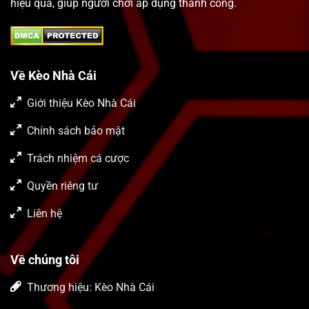
hiệu quả, giúp người chơi áp dụng thành công.
Về Kèo Nhà Cái
Giới thiệu Kèo Nhà Cái
Chính sách bảo mật
Trách nhiệm cá cược
Quyền riêng tư
Liên hệ
Về chúng tôi
Thương hiệu: Kèo Nhà Cái