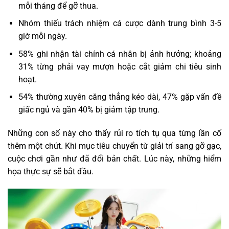
mỗi tháng để gỡ thua.
Nhóm thiếu trách nhiệm cá cược dành trung bình 3-5
giờ mỗi ngày.
58% ghi nhận tài chính cá nhân bị ảnh hưởng; khoảng
31% từng phải vay mượn hoặc cắt giảm chi tiêu sinh
hoạt.
54% thường xuyên căng thẳng kéo dài, 47% gặp vấn đề
giấc ngủ và gần 40% bị giảm tập trung.
Những con số này cho thấy rủi ro tích tụ qua từng lần cố
thêm một chút. Khi mục tiêu chuyển từ giải trí sang gỡ gạc,
cuộc chơi gần như đã đổi bản chất. Lúc này, những hiểm
họa thực sự sẽ bắt đầu.