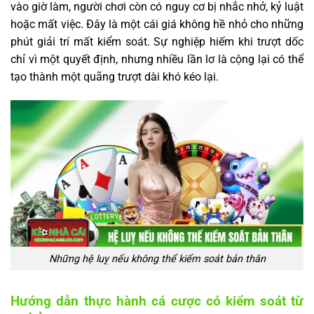
vào giờ làm, người chơi còn có nguy cơ bị nhắc nhở, kỷ luật
hoặc mất việc. Đây là một cái giá không hề nhỏ cho những
phút giải trí mất kiểm soát. Sự nghiệp hiếm khi trượt dốc
chỉ vì một quyết định, nhưng nhiều lần lơ là cộng lại có thể
tạo thành một quãng trượt dài khó kéo lại.
Những hệ luỵ nếu không thể kiểm soát bản thân
Hướng dẫn thực hành cá cược có kiểm soát từ