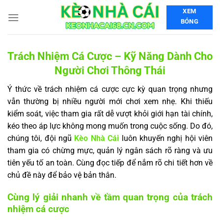
Chuyển
XEM
đến
BÓNG
nội
dung
Trách Nhiệm Cá Cược – Kỹ Năng Dành Cho
Người Chơi Thông Thái
Ý thức về trách nhiệm cá cược cực kỳ quan trọng nhưng
vẫn thường bị nhiều người mới chơi xem nhẹ. Khi thiếu
kiểm soát, việc tham gia rất dễ vượt khỏi giới hạn tài chính,
kéo theo áp lực không mong muốn trong cuộc sống. Do đó,
chúng tôi, đội ngũ
Kèo Nhà Cái
luôn khuyến nghị hội viên
tham gia có chừng mực, quản lý ngân sách rõ ràng và ưu
tiên yếu tố an toàn. Cùng đọc tiếp để nắm rõ chi tiết hơn về
chủ đề này để bảo vệ bản thân.
Cùng lý giải nhanh về tầm quan trọng của trách
nhiệm cá cược