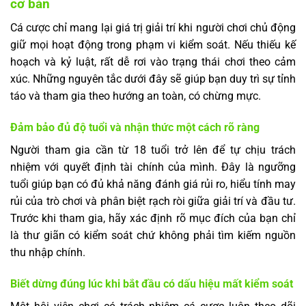
cơ bản
Cá cược chỉ mang lại giá trị giải trí khi người chơi chủ động
giữ mọi hoạt động trong phạm vi kiểm soát. Nếu thiếu kế
hoạch và kỷ luật, rất dễ rơi vào trạng thái chơi theo cảm
xúc. Những nguyên tắc dưới đây sẽ giúp bạn duy trì sự tỉnh
táo và tham gia theo hướng an toàn, có chừng mực.
Đảm bảo đủ độ tuổi và nhận thức một cách rõ ràng
Người tham gia cần từ 18 tuổi trở lên để tự chịu trách
nhiệm với quyết định tài chính của mình. Đây là ngưỡng
tuổi giúp bạn có đủ khả năng đánh giá rủi ro, hiểu tính may
rủi của trò chơi và phân biệt rạch ròi giữa giải trí và đầu tư.
Trước khi tham gia, hãy xác định rõ mục đích của bạn chỉ
là thư giãn có kiểm soát chứ không phải tìm kiếm nguồn
thu nhập chính.
Biết dừng đúng lúc khi bắt đầu có dấu hiệu mất kiểm soát