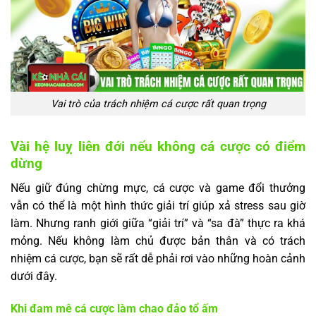
Vai trò của trách nhiệm cá cược rất quan trọng
Vài hệ luỵ liên đới nếu không cá cược có điểm
dừng
Nếu giữ đúng chừng mực, cá cược và game đổi thưởng
vẫn có thể là một hình thức giải trí giúp xả stress sau giờ
làm. Nhưng ranh giới giữa “giải trí” và “sa đà” thực ra khá
mỏng. Nếu không làm chủ được bản thân và có trách
nhiệm cá cược, bạn sẽ rất dễ phải rơi vào những hoàn cảnh
dưới đây.
Khi đam mê cá cược làm chao đảo tổ ấm