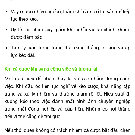
Vay mượn nhiều nguồn, thậm chí cầm cố tài sản để tiếp
tục theo kèo.
Uy tín cá nhân suy giảm khi nghĩa vụ tài chính không
được đảm bảo.
Tâm lý luôn trong trạng thái căng thẳng, lo lắng và áp
lực kéo dài.
Khi cá cược lấn sang công việc và tương lai
Một dấu hiệu dễ nhận thấy là sự xao nhãng trong công
việc. Khi đầu óc liên tục nghĩ về kèo cược, khả năng tập
trung và xử lý nhiệm vụ thường giảm rõ rệt. Hiệu suất đi
xuống kéo theo việc đánh mất hình ảnh chuyên nghiệp
trong mắt đồng nghiệp và cấp trên. Những cơ hội thăng
tiến vì thế cũng dễ trôi qua.
Nếu thói quen không có trách nhiệm cá cược bắt đầu chen